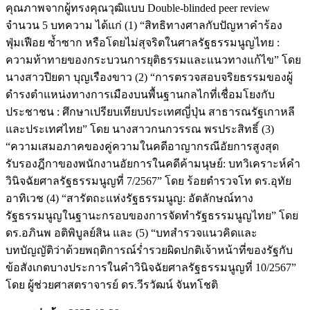
คุณภาพจากผู้ทรงคุณวุฒิแบบ Double-blinded peer review
จำนวน 5 บทความ ได้แก่ (1) “สิทธิทางศาลกับปัญหาคำร้อง
ฟุ่มเฟือย ซ้ำซาก หรือโดยไม่สุจริตในศาลรัฐธรรมนูญไทย :
ความท้าทายของกระบวนการยุติธรรมและแนวทางแก้ไข” โดย
นางสาวปิยดา บุญเรืองขาว (2) “การตรวจสอบจริยธรรมของผู้
ดำรงตำแหน่งทางการเมืองบนพื้นฐานกลไกที่เชื่อมโยงกับ
ประชาชน : ศึกษาเปรียบเทียบประเทศญี่ปุ่น สาธารณรัฐเกาหลี
และประเทศไทย” โดย นางสาวกนกวรรณ พรประสิทธิ์ (3)
“ความเสมอภาคของคู่ความในคดีอาญากรณีอัยการสูงสุด
รับรองฎีกาของพนักงานอัยการในคดีค้ามนุษย์: บทวิเคราะห์คำ
วินิจฉัยศาลรัฐธรรมนูญที่ 7/2567” โดย ร้อยตำรวจโท ดร.อุทัย
อาทิเวช (4) “สารัตถะแห่งรัฐธรรมนูญ: อัตลักษณ์ทาง
รัฐธรรมนูญในฐานะกรอบของการจัดทำรัฐธรรมนูญไทย” โดย
ดร.อภินพ อติพิบูลย์สิน และ (5) “บทสำรวจแนวคิดและ
บทบัญญัติว่าด้วยพฤติการณ์ร่ำรวยผิดปกติเจ้าหน้าที่ของรัฐกับ
ข้อสังเกตบางประการในคำวินิจฉัยศาลรัฐธรรมนูญที่ 10/2567”
โดย ผู้ช่วยศาสตราจารย์ ดร.วีรวัฒน์ จันทโชติ