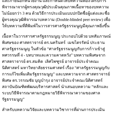
และภายนอกหน่วยงาน และกำหนดให้บทความต้องได้รับการ
พิจารณาจากผู้ทรงคุณวุฒิประเมินคุณภาพเนื้อหาของบทความ
ไม่น้อยกว่า 3 คน ด้วยวิธีการประเมินแบบปกปิดชื่อผู้แต่งและชื่อ
ผู้ทรงคุณวุฒิพิจารณาบทความ (Double-blinded peer review) เพื่อ
ให้บทความที่ตีพิมพ์ในวารสารศาลรัฐธรรมนูญมีคุณภาพยิ่งขึ้น
เนื้อหาในวารสารศาลรัฐธรรมนูญ ประกอบไปด้วย บทสัมภาษณ์
พิเศษของ ศาสตราจารย์ ดร.นครินทร์ เมฆไตรรัตน์ ประธาน
ศาลรัฐธรรมนูญ ในหัวข้อ “ศาลรัฐธรรมนูญกับการก้าวเข้าสู่
ทศวรรษที่ 4 - บทบาทและความคาดหวัง” บทความพิเศษจาก
ศาสตราจารย์ ดร.สมคิด เลิศไพฑูรย์ อาจารย์ประจำคณะ
นิติศาสตร์ มหาวิทยาลัยธรรมศาสตร์ เรื่อง “ศาลรัฐธรรมนูญกับ
การแก้ไขเพิ่มเติมรัฐธรรมนูญ” และบทความจาก ศาสตราจารย์
พิเศษ ดร.วรรณชัย บุญบำรุง อาจารย์ประจำคณะนิติศาสตร์
สถาบันบัณฑิตพัฒนบริหารศาสตร์ นำเสนอบทความ “หลักและ
ระบบวิธีพิจารณาตามกฎหมายวิธีพิจารณาความของศาล
รัฐธรรมนูญ”
สำหรับบทความวิจัยและบทความวิชาการที่ผ่านการประเมิน