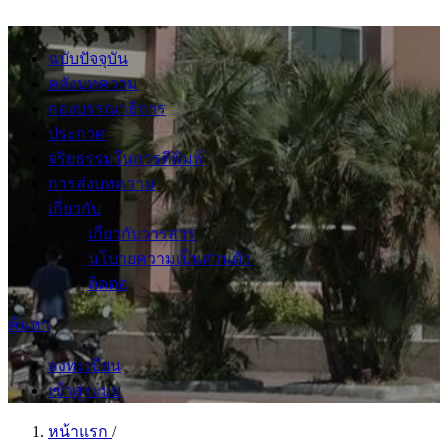
ฉบับปัจจุบัน
คลังบทความ
กองบรรณาธิการ
ประกาศ
จริยธรรมในการตีพิมพ์
การส่งบทความ
เกี่ยวกับ
เกี่ยวกับวารสาร
นโบายความเป็นส่วนตัว
ติดต่อ
ค้นหา
ลงทะเบียน
เข้าสู่ระบบ
หน้าแรก
/