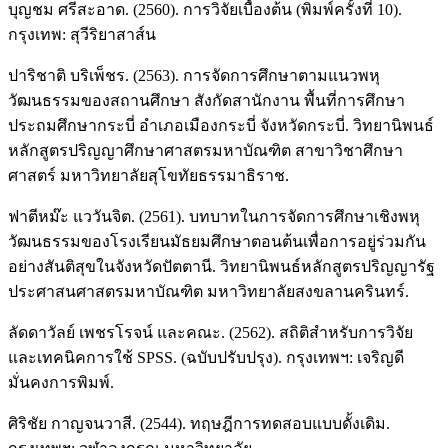
บุญชม ศรีสะอาด. (2560). การวิจัยเบื้องต้น (พิมพ์ครั้งที่ 10).
กรุงเทพ: สุวีริยาสาส์น
ปาริชาติ บริเพ็ชร. (2563). การจัดการศึกษาตามแนวพหุ
วัฒนธรรมของสถานศึกษา สังกัดสานักงาน พื้นที่การศึกษา
ประถมศึกษากระบี่ อำเภอเมืองกระบี่ จังหวัดกระบี่. วิทยานิพนธ์
หลักสูตรปริญญาศึกษาศาสตรมหาบัณฑิต สาขาวิชาศึกษา
ศาสตร์ มหาวิทยาลัยสุโขทัยธรรมาธิราช.
ฟาตีหม๊ะ แววันจิต. (2561). บทบาทในการจัดการศึกษาเชิงพหุ
วัฒนธรรมของโรงเรียนมัธยมศึกษาตอนต้นเพื่อการอยู่ร่วมกัน
อย่างสันติสุขในจังหวัดปัตตานี. วิทยานิพนธ์หลักสูตรปริญญารัฐ
ประศาสนศาสตรมหาบัณฑิต มหาวิทยาลัยสงขลานครินทร์.
ลัดดาวัลย์ เพชรโรจน์ และคณะ. (2562). สถิติสำหรับการวิจัย
และเทคนิคการใช้ SPSS. (ฉบับปรับปรุง). กรุงเทพฯ: เจริญดี
มั่นคงการพิมพ์.
ศิริชัย กาญจนวาสี. (2544). ทฤษฎีการทดสอบแบบดั้งเดิม.