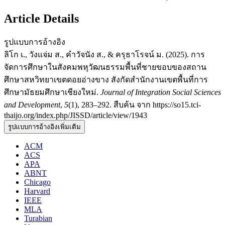
Article Details
รูปแบบการอ้างอิง
ลิโก เ., วังแจ่ม ส., คำวัจนัง ส., & ครุธาโรจน์ ม. (2025). การ
จัดการศึกษาในสังคมพหุวัฒนธรรมพื้นที่ชายขอบของสถาน
ศึกษาสหวิทยาเขตดอยอ่างขาง สังกัดสำนักงานเขตพื้นที่การ
ศึกษามัธยมศึกษาเชียงใหม่.
Journal of Integration Social Sciences
and Development
,
5
(1), 283–292. สืบค้น จาก https://so15.tci-
thaijo.org/index.php/JISSD/article/view/1943
รูปแบบการอ้างอิงเพิ่มเติม
ACM
ACS
APA
ABNT
Chicago
Harvard
IEEE
MLA
Turabian