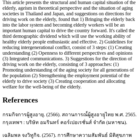
This article presents the structural and human capital situation of the
elderly, ageism in theoretical perspective and the situation of aging
societies in Thailand and Japan, and suggestions on directions for
driving work on the elderly, found that 1) Bringing the elderly back
into the labor system and becoming elderly workers will be an
important human capital to drive the country forward. It's called the
third demographic dividend which will use the working ability of
healthy elderly people enthusiastic and effective. 2) Guidelines for
reducing intergenerational conflict, consist of 3 steps: (1) Creating
understanding (2) Openness to different perspectives and opinions
(3) Integrated communications. 3) Suggestions for the direction of
driving work on the elderly, consisting of 3 approaches: (1)
Promoting understanding of the aging society for all generations of
the population (2) Strengthening the employment potential of the
elderly to drive society (3) Creating cooperation and allocating
welfare for the well-being of the elderly.
References
กรมกิจการผู้สูงอายุ. (2566). สถานการณ์์ผู้สูงอายุุไทย พ.ศ. 2565.
กรุงเทพฯ : บริษัท อมรินทร์ คอร์เปอเรชั่นส์ จำกัด (มหาชน).
เฉลิมพล จงวิทูกิจ. (2567). การศึกษาความสัมพันธ์ มิติสุขภาพ