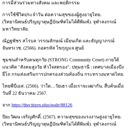
การมีส่วนร่วมทางสังคม และพฤติกรรม
การใช้ชีวิตประจำวัน ต่อความสุขของผู้สูงอายุไทย.
(วิทยานิพนธ์ปริญญาดุษฎีบัณฑิตไม่ได้ตีพิมพ์). จุฬาลงกรณ์
มหาวิทยาลัย.
ณัฏฐพัชร สโรบล วรรณลักษณ์ เมียนเกิด และธัญญาภรณ์
จันทรเวช. (2566). ถอดรหัส ไขกุญแจ ศูนย์
ชุมชนสำหรับคนทุกวัย (STRONG Community Cenet) ภายใต้
แนวคิด "สังคมสูงวัย หัวใจสตรอง". ปทุมธานี : เทศบาลเมืองบึง
ยี่โถ กรมส่งเสริมการปกครองส่วนท้องถิ่น กระทรวงมหาดไทย.
ไทยพีบีเอส. (2566). ว่าใด…วัยเฮา เมื่อเราจะเฒ่ากัน. สืบค้นเมื่อ
วันที่ 22 ธันวาคม 2567.
จาก
https://thecitizen.plus/node/88126
ปิยะวัฒน เจริญศักดิ์. (2567). ความสุขของแรงงานสูงอายุไทย.
(วิทยานิพนธ์ปริญญาดุษฎีบัณฑิตไม่ได้ตีพิมพ์). จุฬาลงกรณ์