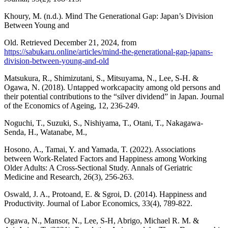
Khoury, M. (n.d.). Mind The Generational Gap: Japan’s Division
Between Young and
Old. Retrieved December 21, 2024, from
https://sabukaru.online/articles/mind-the-generational-gap-japans-
division-between-young-and-old
Matsukura, R., Shimizutani, S., Mitsuyama, N., Lee, S-H. &
Ogawa, N. (2018). Untapped workcapacity among old persons and
their potential contributions to the “silver dividend” in Japan. Journal
of the Economics of Ageing, 12, 236-249.
Noguchi, T., Suzuki, S., Nishiyama, T., Otani, T., Nakagawa-
Senda, H., Watanabe, M.,
Hosono, A., Tamai, Y. and Yamada, T. (2022). Associations
between Work-Related Factors and Happiness among Working
Older Adults: A Cross-Sectional Study. Annals of Geriatric
Medicine and Research, 26(3), 256-263.
Oswald, J. A., Protoand, E. & Sgroi, D. (2014). Happiness and
Productivity. Journal of Labor Economics, 33(4), 789-822.
Ogawa, N., Mansor, N., Lee, S-H, Abrigo, Michael R. M. &