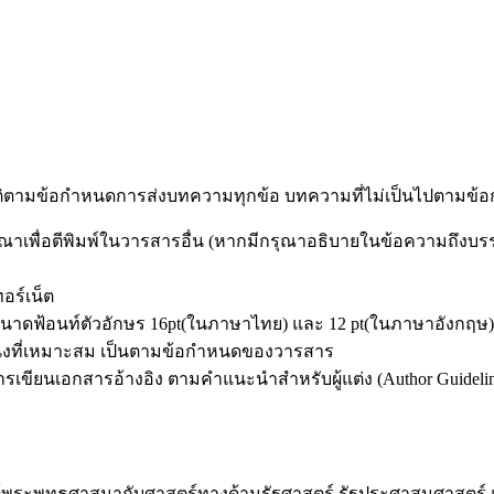
ัติตามข้อกำหนดการส่งบทความทุกข้อ บทความที่ไม่เป็นไปตามข้อก
จารณาเพื่อตีพิมพ์ในวารสารอื่น (หากมีกรุณาอธิบายในข้อความถึงบ
ทอร์เน็ต
าดฟ้อนท์ตัวอักษร 16pt(ในภาษาไทย) และ 12 pt(ในภาษาอังกฤษ) ใช้ต
น่งที่เหมาะสม เป็นตามข้อกำหนดของวารสาร
ียนเอกสารอ้างอิง ตามคำแนะนำสำหรับผู้แต่ง (Author Guidelin
์พระพุทธศาสนากับศาสตร์ทางด้านรัฐศาสตร์ รัฐประศาสนศาสตร์ แ