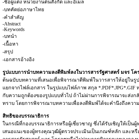
-ชื่อผู้แต่ง หน่วยงานต้นสังกัด และอีเมล
-บทคัดย่อภาษาไทย
-คำสำคัญ
-Abstract
-Keywords
-บทนำ
-เนื้อหา
-สรุป
-เอกสารอ้างอิง
รูปแบบการนำบทความลงตีพิมพ์ลงในวารสารรัฐศาสตร์ มจร โค
ต้นฉบับบทความที่เสนอเพื่อพิจารณาตีพิมพ์ในวารสารให้อยู่ในร
แยกจากไฟล์เอกสาร ในรูปแบบไฟล์ภาพ สกุล *.PDF*.JPG*.GIF หร
กับความถูกต้องของรูปแบบทั่วไป ถ้าไม่ผ่านการพิจารณาจะส่งกลับ
ทราบ โดยการพิจารณาบทความเพื่อลงตีพิมพ์ได้จะคำนึงถึง
สิทธิของบรรณาธิการ
ในกรณีที่กองบรรณาธิการหรือผู้เชี่ยวชาญ ซึ่งได้รับเชิญให้เป
เสนอแนะของผู้ทรงคุณวุฒิผู้ตรวจประเมินเป็นเกณฑ์หลัก และหร