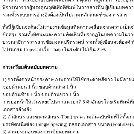
พิจารณาจากผู้ทรงคุณวุฒิเพื่อตีพิมพ์ในวารสารอื่น ผู้เขียนบ
รวมทั้งระบบการอ้างอิงต้องเป็นไปตามหลักเกณฑ์ของวารสาร
ทั้งนี้ผู้เขียนจะต้องไม่รายงานข้อมูลที่คลาดเคลื่อนจากความเป
ข้อสรุป รวมทั้งทัศนะและความคิดเห็นที่ปรากฏในบทความในวาร
บรรณาธิการวารสารชัยมงคลปริทรรศน์ รวมทั้งผู้เขียนจะต้องคำ
โปรแกรม CopyCat เว็บ Thaijo ในระดับ ไม่เกิน 25%
การเตรียมต้นฉบับบทความ
1) การตั้งค่าหน้ากระดาษ กระดาษให้ใช้กระดาษสีขาว ไม่มีลายเส้
ขอบด้านบน 1 นิ้ว ขอบด้านล่าง 1 นิ้ว
ขอบด้านซ้าย 1 นิ้ว ขอบด้านขวา 1 นิ้ว
การย่อหน้าให้เว้นระยะไปจากแนวปกติ 5 ตัวอักษรโดยเริ่มพิมพ์
เอกสารอ้างอิง
2) ตัวอักษร และขนาดอักษร (Font) บทความต้นฉบับพิมพ์ได้ทั
บรรทัดหนึ่งช่อง (Single Spacing) ตลอดเอกสาร ขนาด (Font size) 
3) ส่วนประกอบของการเขียนบทความ