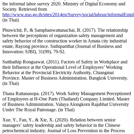
the informal labor survey 2020. Ministry of Digital Economy and
Society. Retrieved from
http://www.nso.go.th/sites/2014en/Survey/social/labour/informalE
(in Thai)
Phuwichit, P., & Samphanwattanachai, B. (2017). The relationship
between the perceptions of organization safety management and
safety behavior of the construction worker in Amata city industrial
estate, Rayong province. Suthiparithat (Journal of Business and
Innovation: SJBI), 31(99), 79-92.
Sutthathip Rongsawat. (2011). Factors of Safety in Workplace and
their Influence at the Operational Level of Employees’ Working
Behavior at the Provincial Electricity Authority, Chiangmai
Province. Master of Business Administration. Bangkok University.
(in Thai)
Thana Rattanasopa. (2017). Work Safety Management Perceptioned
of Employees at H-One Parts (Thailand) Company Limited. Master
of Business Administration. Valaya Alongkorn Rajabhat University
Under The Royal Patronage. (in Thai)
Xue, Y., Fan, Y., & Xie, X. (2020). Relation between senior
managers’ safety leadership and safety behavior in the Chinese
petrochemical industry. Journal of Loss Prevention in the Process