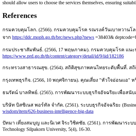
should allow users to choose the services themselves, ensuring suitabil
References
กรมควบคุมโลก. (2566). กรมควบคุมโรค รณรงค์วันเบาหวานโลก 
จาก
https://ddc.moph.go.th/brc/news.php?news
=38403& deptcode=
กรมประชาสัมพันธ์. (2566, 17 พฤษภาคม). กรมควบคุมโรค แนะประชา
https://www.prd.go.th/th/content/category/detail/id/9/iid/182186
กระทรวงสาธารณสุข. (2564). สถิติสุขภาพคนไทยระดับพื้นที่. สถ
กรุงเทพธุรกิจ. (2566, 10 พฤศจิกายน). คุณเสี่ยง "หัวใจอ่อนแอ
ธนรัตน์ บาลทิพย์. (2565). การพัฒนาระบบธุรกิจอัจฉริยะเพื่อสน
บริษัท บิสซิเนส พอร์ทัล จำกัด. (2561). ระบบธุรกิจอัจฉริยะ (Busi
wisdom/item/626-business-intelligence-big-data
ปัทมา เที่ยงสมบุญ และนิเวศ จิระวิชิตชัย. (2561). การพัฒนาระบ
Technology Silpakorn University, 5(4), 16-30.