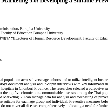
d Marketing 5.0: Developing a Suitable Pre
ministration, Burapha University
Faculty of Education Burapha University
กรมLecturer of Human Resource Development, Faculty of Educat
ms
Thai population across diverse age cohorts and to utilize intelligent bus
mploys document analysis and in-depth interviews with key informants in
e hospitals in Chonburi Province. The researcher selected a purposive sa
hat the top five chronic non-communicable diseases among the Thai popul
d Marketing 5.0 can manage data for analysis and forecasting of prevent
e suitable for each age group and individual. Preventive measures before
ls do not cover all diseases comprehensively, indicating a need for fur