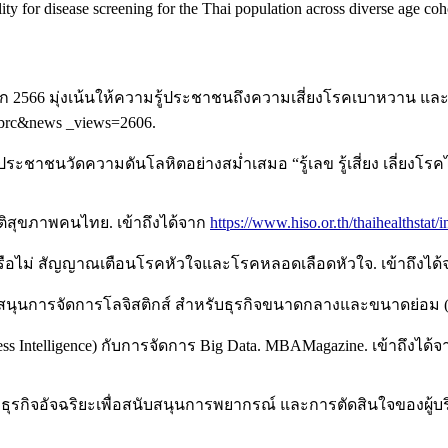
ity for disease screening for the Thai population across diverse age coh
2566 มุ่งเน้นให้ความรู้ประชาชนถึงความเสี่ยงโรคเบาหวาน และ
brc&news _views=2606.
ชนวัดความดันโลหิตอย่างสม่ำเสมอ “รู้เลข รู้เสี่ยง เลี่ยงโรคไม่
ิติสุขภาพคนไทย. เข้าถึงได้จาก
https://www.hiso.or.th/thaihealthstat/
" หรือไม่ สัญญาณเตือนโรคหัวใจและโรคหลอดเลือดหัวใจ. เข้าถึงได้
ับสนุนการจัดการโลจิสติกส์ สำหรับธุรกิจขนาดกลางและขนาดย่อม (S
ness Intelligence) กับการจัดการ Big Data. MBAMagazine. เข้าถึงได้
บธุรกิจอัจฉริยะเพื่อสนับสนุนการพยากรณ์ และการตัดสินใจของผู้บริ