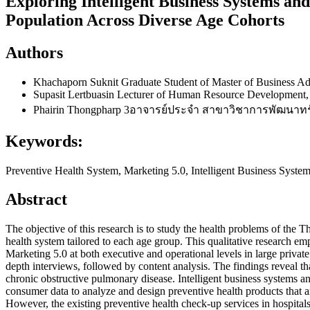
Exploring Intelligent Business Systems an
Population Across Diverse Age Cohorts
Authors
Khachaporn Suknit
Graduate Student of Master of Business Ad
Supasit Lertbuasin
Lecturer of Human Resource Development, 
Phairin Thongpharp
3อาจารย์ประจำ สาขาวิชาการพัฒนาทรัพยา
Keywords:
Preventive Health System, Marketing 5.0, Intelligent Business Syste
Abstract
The objective of this research is to study the health problems of the 
health system tailored to each age group. This qualitative research e
Marketing 5.0 at both executive and operational levels in large privat
depth interviews, followed by content analysis. The findings reveal t
chronic obstructive pulmonary disease. Intelligent business systems an
consumer data to analyze and design preventive health products that ar
However, the existing preventive health check-up services in hospita