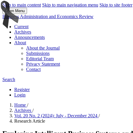
Skip to main content
Skip to main navigation menu
Skip to site footer
Open Menu
Business Administration and Economics Review
Current
Archives
Announcements
About
About the Journal
Submissions
Editorial Team
Privacy Statement
Contact
Search
Register
Login
Home
/
Archives
/
Vol. 20 No. 2 (2024): July - December 2024
/
Research Article