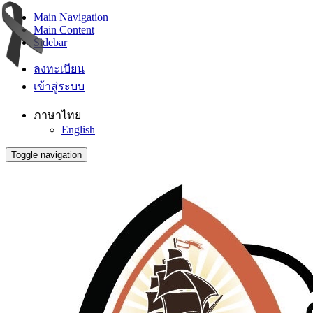
Main Navigation
Main Content
Sidebar
ลงทะเบียน
เข้าสู่ระบบ
ภาษาไทย
English
Toggle navigation