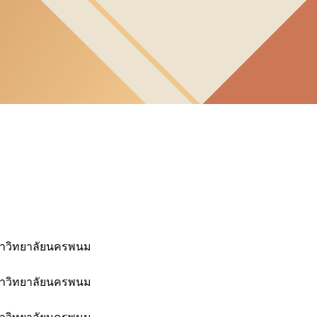
หาวิทยาลัยนครพนม
หาวิทยาลัยนครพนม