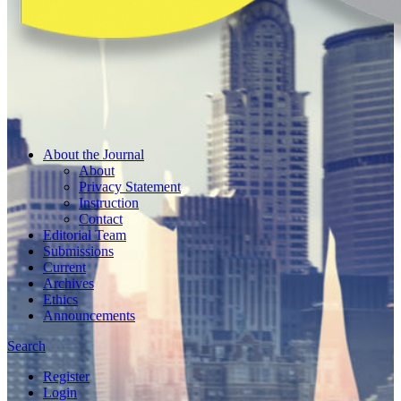
About the Journal
About
Privacy Statement
Instruction
Contact
Editorial Team
Submissions
Current
Archives
Ethics
Announcements
Search
Register
Login