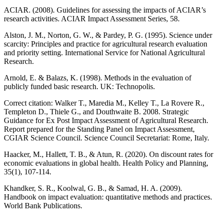
ACIAR. (2008). Guidelines for assessing the impacts of ACIAR’s
research activities. ACIAR Impact Assessment Series, 58.
Alston, J. M., Norton, G. W., & Pardey, P. G. (1995). Science under
scarcity: Principles and practice for agricultural research evaluation
and priority setting. International Service for National Agricultural
Research.
Arnold, E. & Balazs, K. (1998). Methods in the evaluation of
publicly funded basic research. UK: Technopolis.
Correct citation: Walker T., Maredia M., Kelley T., La Rovere R.,
Templeton D., Thiele G., and Douthwaite B. 2008. Strategic
Guidance for Ex Post Impact Assessment of Agricultural Research.
Report prepared for the Standing Panel on Impact Assessment,
CGIAR Science Council. Science Council Secretariat: Rome, Italy.
Haacker, M., Hallett, T. B., & Atun, R. (2020). On discount rates for
economic evaluations in global health. Health Policy and Planning,
35(1), 107-114.
Khandker, S. R., Koolwal, G. B., & Samad, H. A. (2009).
Handbook on impact evaluation: quantitative methods and practices.
World Bank Publications.